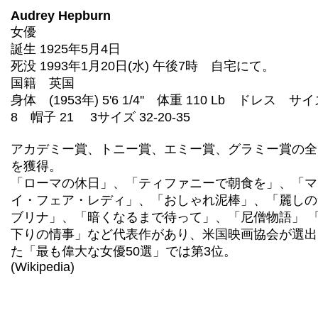
Audrey Hepburn
女優
誕生 1925年5月4日
死没 1993年1月20日(水) 午後7時 自宅にて。
国籍 英国
身体 (1953年) 5'6 1/4'' 体重 110 Lb ドレス サ
8 帽子 21 3サイズ 32-20-35
アカデミー賞、トニー賞、エミー賞、グラミー賞の全
を獲得。
「ローマの休日」、「ティファニーで朝食を」、「マ
イ・フェア・レディ」、「おしゃれ泥棒」、「麗しの
ブリナ」、「暗くなるまで待って」、「尼僧物語」 
下りの情事」など代表作があり、米国映画協会が選出
た「最も偉大な女優50選」では第3位。
(Wikipedia)