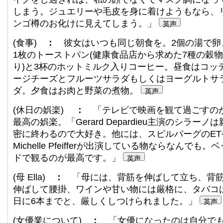
しまう。ジュエリーや毛皮を身に着けようもなら、
ンゴ樽のお化けに見えてしまう。」
英声
(食事)
：
彼女はいつも同じ朝食を。2個の湯で卵
1枚のトーストパン(健康食品店から求めた7種の穀
り)と3杯のホットミルク入りコーヒー。昼食はコッ
ージチーズとフルーツサラダもしくはヨーグルトサ
ダ。夕食はお肉と野菜の煮物。
英声
(休日の娯楽)
：
「テレビで映画を観て過ごすの
最高の娯楽。「Gerard Depardieu主演のシラーノは
密に終わるので大好き。他には、スピルバーグのET
Michelle Pfeifferが出演している物ならなんでも。ベ
ドで観るのが最高です。」
英声
(母 Ella)
：
「母には、背筋を伸ばして立ち、背
伸ばして腰掛、ワインや甘い物には厳格に、タバコ
日に6本までと、厳しくしつけられました。」
英声
(女優業について)
：
「女優になったのは自分で