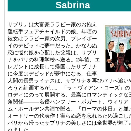
Sabrina
サブリナは大富豪ララビー家のお抱え
運転手フェアチャイルドの娘。年頃の
彼女はララビー家の次男、プレイボー
イのデビッドに夢中だった。かなわぬ
恋に悩む娘を心配した父親は、サブリ
ナをパリの料理学校へ送る。2年後、エ
レガントに成長して帰国したサブリナ
に今度はデビッドが夢中になる。仕事
人間の長男ライナスは、サブリナを再びパリへ追い
ろうと計画するが…。 「ラ・ヴィアン・ローズ」の
ロディにのって展開する、最高にロマンティックな
角関係―――名優ハンフリー・ボガート、ウィリア
ム・ホールデン共演で贈る、『ローマの休日』と並
オードリーの代表作！実らぬ恋を忘れるため過ごし
パリから帰ったサブリナの美しさには全世界が魅了
れました。