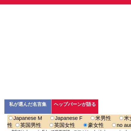
私が選んだ名言集
ヘップバーンが語る
Japanese M
Japanese F
米男性
米
性
英国男性
英国女性
豪女性
no au