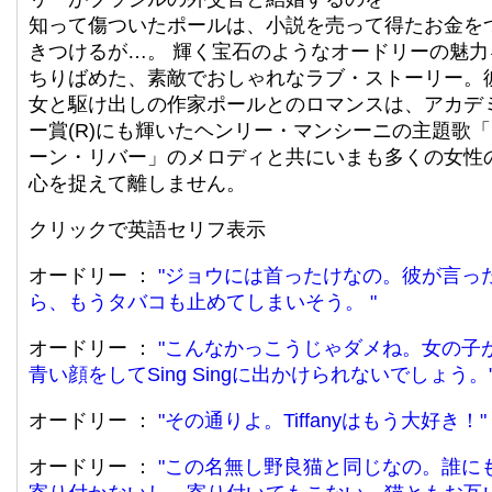
知って傷ついたポールは、小説を売って得たお金を
きつけるが…。 輝く宝石のようなオードリーの魅力
ちりばめた、素敵でおしゃれなラブ・ストーリー。
女と駆け出しの作家ポールとのロマンスは、アカデ
ー賞(R)にも輝いたヘンリー・マンシーニの主題歌
ーン・リバー」のメロディと共にいまも多くの女性
心を捉えて離しません。
クリックで英語セリフ表示
オードリー ：
ジョウには首ったけなの。彼が言っ
ら、もうタバコも止めてしまいそう。
オードリー ：
こんなかっこうじゃダメね。女の子
青い顔をしてSing Singに出かけられないでしょう。
オードリー ：
その通りよ。Tiffanyはもう大好き！
オードリー ：
この名無し野良猫と同じなの。誰に