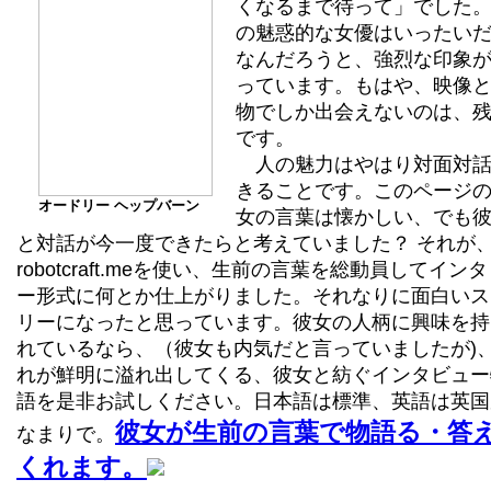
くなるまで待って」でした
の魅惑的な女優はいったい
なんだろうと、強烈な印象
っています。もはや、映像
物でしか出会えないのは、
です。
人の魅力はやはり対面対話
きることです。このページ
オードリー ヘップバーン
女の言葉は懐かしい、でも
と対話が今一度できたらと考えていました？ それが
robotcraft.meを使い、生前の言葉を総動員してイン
ー形式に何とか仕上がりました。それなりに面白いス
リーになったと思っています。彼女の人柄に興味を持
れているなら、（彼女も内気だと言っていましたが)
れが鮮明に溢れ出してくる、彼女と紡ぐインタビュー
語を是非お試しください。日本語は標準、英語は英国
彼女が生前の言葉で物語る・答
なまりで。
くれます。