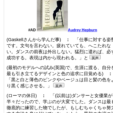
#AD
Audrey Hepburn
(Gaskellさんから学んだ事)
：
「仕事に対する姿
です。文句を言わない。疲れていても、へこたれな
い。ダンスの前夜は外出しない。猛烈に遣れば、必
成功する。表現は内から現われる。」と
英声
(最初のモデルへの試み(英国)で、生涯に渡る、自分
最も引き立てるデザインと色の追求に目覚める)
「黒と白と薄色のピンクやベージュは目と髪の色を
り黒く感じさせる。」
英声
(ローマの休日)
：
「(以前は)ダンサーと女優業が
半々だったので、学ぶのが大変でした。ダンスは最
徹底的に練習した物でしたが、もしむちゃくちゃ努