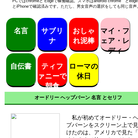
PCではchromeと Edgeで稼働確認。スマホはandroid chrome とedge
とiPhoneで確認済みです。ただし、男女音声の選択をしても同じ音声
名言
サブリ
おしゃ
マイ・フ
ナ
れ泥棒
ェア・レ
ディ
自伝書
ティフ
ローマの
ァニーで
休日
朝食
オードリー ヘップバーン 名言 とセリフ
私が初めてオードリー・ヘ
プバーンをスクリーン上で
けたのは、アメリカで見た