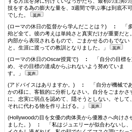
する方法を身に付けていなっかたら、最初の主演の
技をする為の膨大な量を、3週間で学ぶ事は到底不
でした。
英声
(ローマの休日の監督から学んだことは？)
：
「
殆ど全て。彼の考えは単純さと真実だけが重要だと
内部から表現されるもので、ごまかせるのもでない
と。生涯に渡っての教訓となりました。」
英声
(ローマの休日のOscar授賞で)
：
「自分の目標を
め、その目標の達成からぶれないよう努めていま
す。」
英声
(アドバイスはありますか。)
：
「自分が機械で
かの様に、客観的に分析しなさい。自分をごまかさ
に、忠実に弱点を認めて、隠そうとしない。そして
それに代わる物を作り上げる。」
英声
(Hollywoodの目を女優の肉体美から優雅さへ向けさ
ました。)
：
「私はジュエリーが似合わないし、
イクをし過ぎれば、私の顔でなくてマスク調になっ