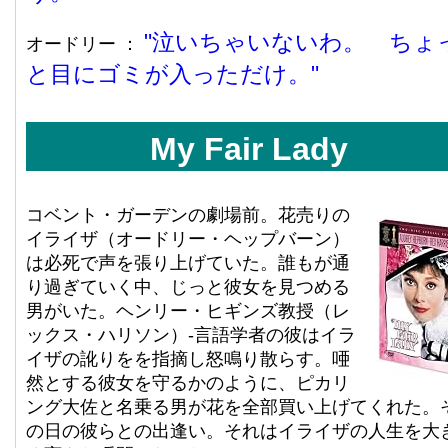
泣いちゃいないわ。 ちょ
オードリー ：
と目にゴミが入っただけ。
My Fair Lady
コベント・ガーデンの劇場前。花売りの
イライザ（オードリー・ヘップバーン）
は必死で声を張り上げていた。誰もが通
り過ぎていく中、じっと彼女を見つめる
男がいた。ヘンリー・ヒギンズ教授（レ
ックス・ハリソン）-言語学者の彼はイラ
イザの訛りをを指摘し怒鳴り散らす。唖
然とする彼女を守るかのように、ピカリ
ング大佐と名乗る男が花を全部買い上げてくれた。
の日の彼らとの出逢い。それはイライザの人生を大